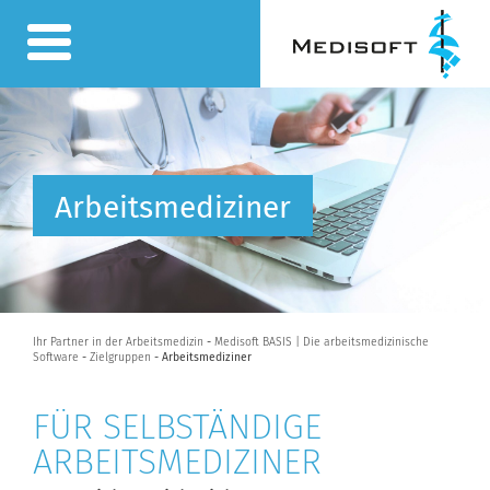
Arbeitsmediziner
Ihr Partner in der Arbeitsmedizin
-
Medisoft BASIS | Die arbeitsmedizinische
Software
-
Zielgruppen
- Arbeitsmediziner
FÜR SELBSTÄNDIGE
ARBEITSMEDIZINER