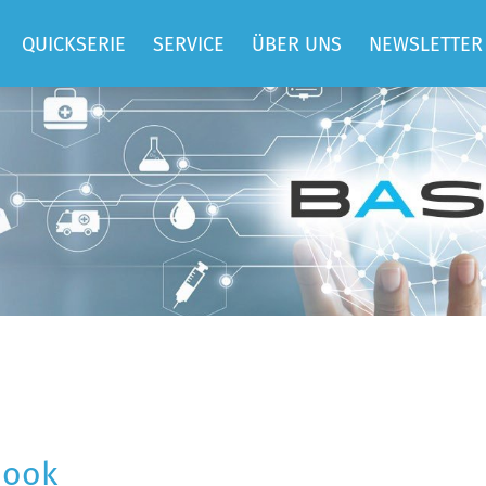
QUICKSERIE
SERVICE
ÜBER UNS
NEWSLETTER
QUICKIMPF
SUPPORT
TEAM
QUICKBEM
BASIS
JOBS
HOSTING
ELLEN
REFERENZEN
CONSULTING
DATEN UND
ENTWICKLUNG
FAKTEN
TRAININGS
SPENDEN UND
MITGLIEDSCHAFT
ebook