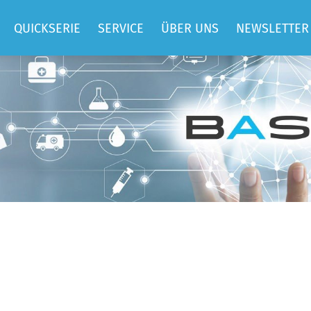
QUICKSERIE
SERVICE
ÜBER UNS
NEWSLETTER
QUICKIMPF
SUPPORT
TEAM
QUICKBEM
BASIS
JOBS
HOSTING
ELLEN
REFERENZEN
CONSULTING
DATEN UND
ENTWICKLUNG
FAKTEN
TRAININGS
SPENDEN UND
MITGLIEDSCHAFT